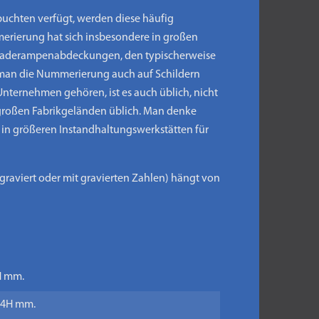
uchten verfügt, werden diese häufig
mmerierung hat sich insbesondere in großen
n Laderampenabdeckungen, den typischerweise
t man die Nummerierung auch auf Schildern
nternehmen gehören, ist es auch üblich, nicht
 großen Fabrikgeländen üblich. Man denke
in größeren Instandhaltungswerkstätten für
raviert oder mit gravierten Zahlen) hängt von
4H mm.
0,4H mm.