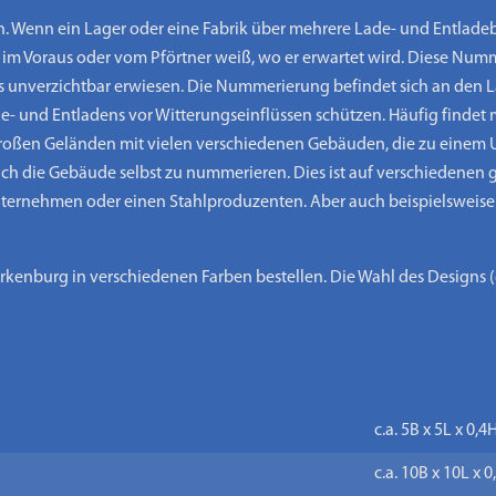
Wenn ein Lager oder eine Fabrik über mehrere Lade- und Entladeb
oft im Voraus oder vom Pförtner weiß, wo er erwartet wird. Diese Nu
s unverzichtbar erwiesen. Die Nummerierung befindet sich an de
- und Entladens vor Witterungseinflüssen schützen. Häufig finde
großen Geländen mit vielen verschiedenen Gebäuden, die zu einem U
ch die Gebäude selbst zu nummerieren. Dies ist auf verschiedenen
ternehmen oder einen Stahlproduzenten. Aber auch beispielsweise 
enburg in verschiedenen Farben bestellen. Die Wahl des Designs (g
c.a. 5B x 5L x 0,
c.a. 10B x 10L x 