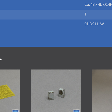
c.a. 4B x 4L x 0,
1
01IDS11-AV
.