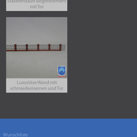
Staketenzaun Bogenelement
mit Tor
Luxuriöse Wand mit
schmiedeeisernen und Tor
Wunschliste