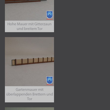
Hohe Mauer mit Gitterzaun
und breitem Tor
Gartenmauer mit
überlappenden Brettern und
Tor