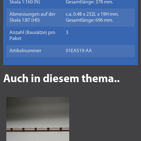
Skala 1:160 (N)
Gesamtlänge: 378 mm.
Abmessungen auf der
c.a. 0.4B x 232L x 19H mm.
Skala 1:87 (H0)
Gesamtlänge: 696 mm.
Anzahl (Bausätze) pro
3
Paket
Artikelnummer
01EAS19-AA
Auch in diesem thema..