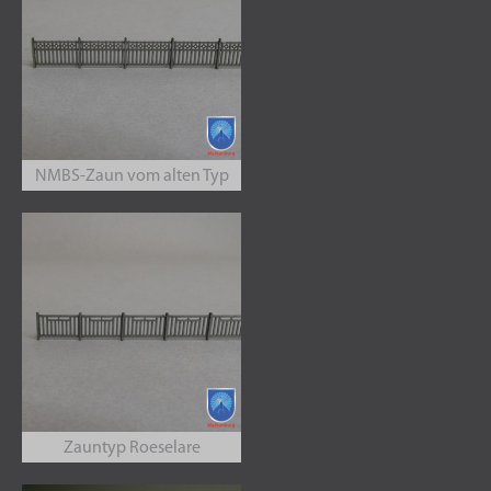
NMBS-Zaun vom alten Typ
Zauntyp Roeselare