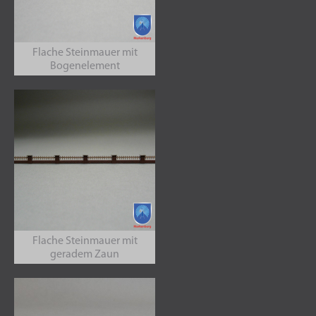
Flache Steinmauer mit
Bogenelement
Flache Steinmauer mit
geradem Zaun