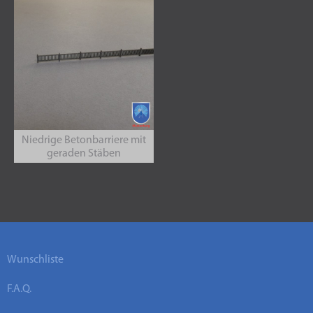
Niedrige Betonbarriere mit
geraden Stäben
Wunschliste
F.A.Q.