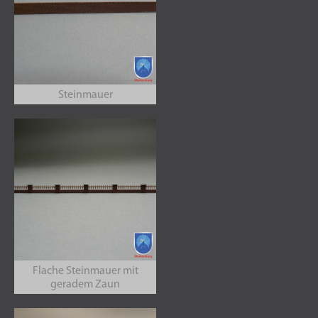
Steinmauer
Flache Steinmauer mit
geradem Zaun