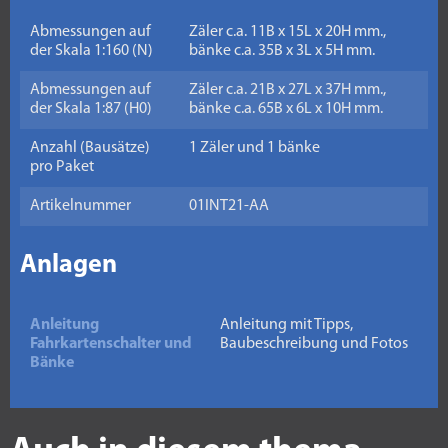
Abmessungen auf
Zäler c.a. 11B x 15L x 20H mm.,
der Skala 1:160 (N)
bänke c.a. 35B x 3L x 5H mm.
Abmessungen auf
Zäler c.a. 21B x 27L x 37H mm.,
der Skala 1:87 (H0)
bänke c.a. 65B x 6L x 10H mm.
Anzahl (Bausätze)
1 Zäler und 1 bänke
pro Paket
Artikelnummer
01INT21-AA
Anlagen
Anleitung
Anleitung mit Tipps,
Fahrkartenschalter und
Baubeschreibung und Fotos
Bänke