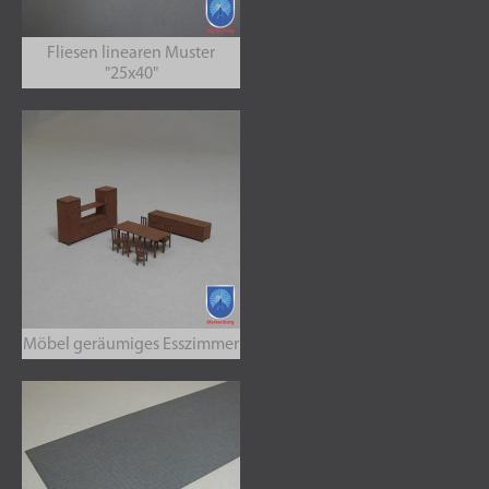
Fliesen linearen Muster
"25x40"
Möbel geräumiges Esszimmer