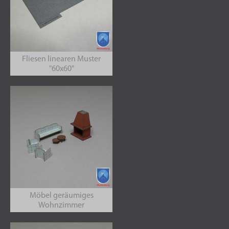
Fliesen linearen Muster
"60x60"
Möbel geräumiges
Wohnzimmer