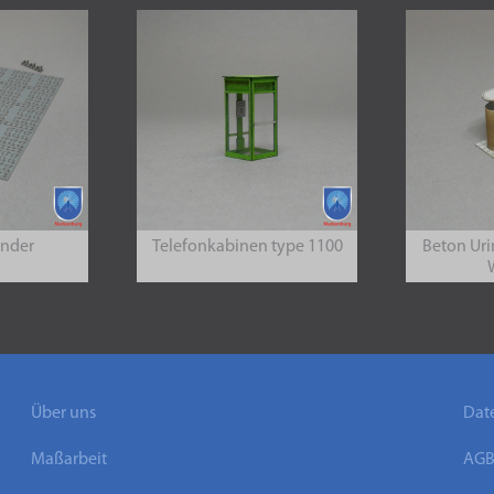
änder
Telefonkabinen type 1100
Beton Ur
Über uns
Dat
Maßarbeit
AG