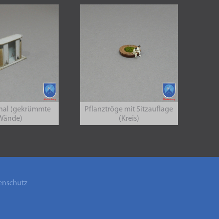
inal (gekrümmte
Pflanztröge mit Sitzauflage
Wände)
(Kreis)
enschutz
B