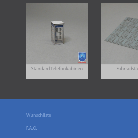
Standard Telefonkabinen
Fahrradst
Wunschliste
F.A.Q.