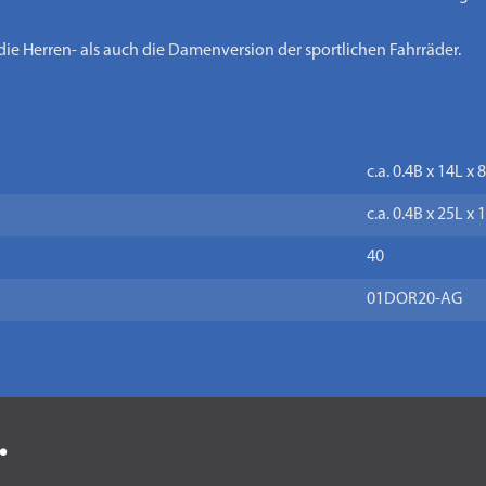
die Herren- als auch die Damenversion der sportlichen Fahrräder.
c.a. 0.4B x 14L x
c.a. 0.4B x 25L x
40
01DOR20-AG
.