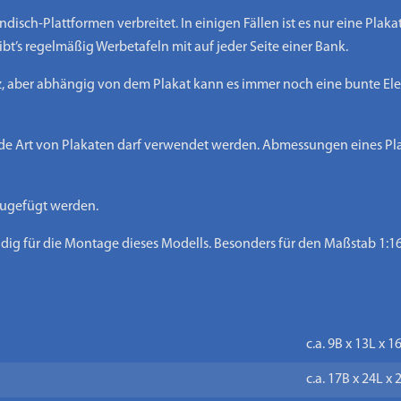
disch-Plattformen verbreitet. In einigen Fällen ist es nur eine Pla
ibt’s regelmäßig Werbetafeln mit auf jeder Seite einer Bank.
rz, aber abhängig von dem Plakat kann es immer noch eine bunte Ele
de Art von Plakaten darf verwendet werden. Abmessungen eines Plaka
zugefügt werden.
ig für die Montage dieses Modells. Besonders für den Maßstab 1:16
c.a. 9B x 13L x 
c.a. 17B x 24L x