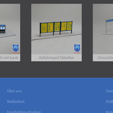
il) mit bank
Abfahrtszeit Tabellen
Ortsschil
Über uns
Dat
Maßarbeit
AG
Empfohlene Partner
Kont