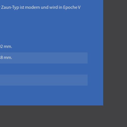
r Zaun-Typ ist modern und wird in Epoche V
402 mm.
738 mm.