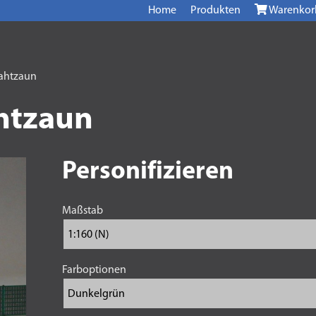
Home
Produkten
Warenkor
rahtzaun
htzaun
Personifizieren
Maßstab
Farboptionen