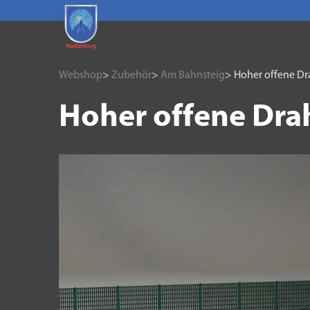
Webshop
>
Zubehör
>
Am Bahnsteig
> Hoher offene D
Hoher offene Dra