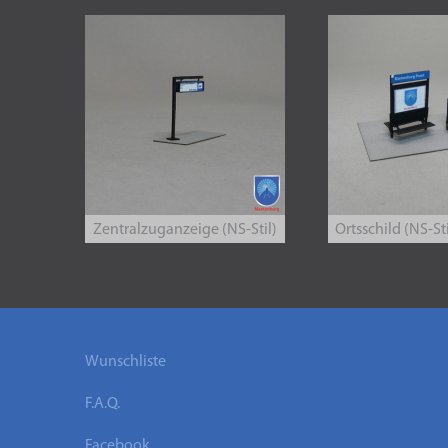
Zentralzuganzeige (NS-Stil)
Ortsschild (NS-St
Wunschliste
F.A.Q.
Facebook