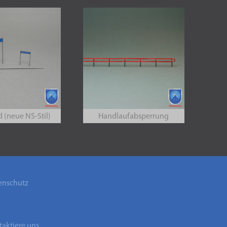
d (neue NS-Stil)
Handlaufabsperrung
enschutz
B
aktiere uns