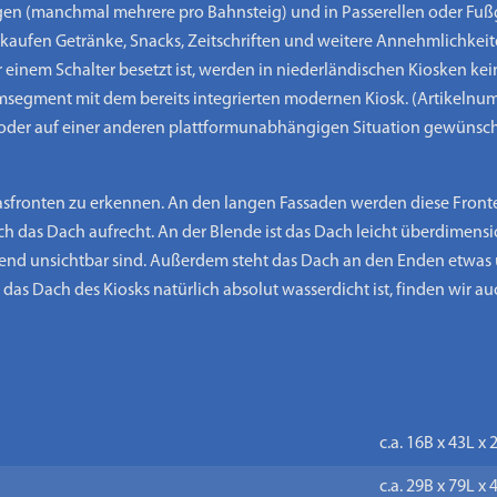
en (manchmal mehrere pro Bahnsteig) und in Passerellen oder Fuß
rkaufen Getränke, Snacks, Zeitschriften und weitere Annehmlichkeit
 einem Schalter besetzt ist, werden in niederländischen Kiosken ke
segment mit dem bereits integrierten modernen Kiosk. (Artikelnum
le oder auf einer anderen plattformunabhängigen Situation gewünsch
lasfronten zu erkennen. An den langen Fassaden werden diese Front
as Dach aufrecht. An der Blende ist das Dach leicht überdimensioni
end unsichtbar sind. Außerdem steht das Dach an den Enden etwas 
as Dach des Kiosks natürlich absolut wasserdicht ist, finden wir 
c.a. 16B x 43L x
c.a. 29B x 79L x