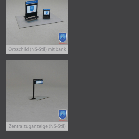
Ortsschild (NS-Stil) mit bank
Zentralzuganzeige (NS-Stil)