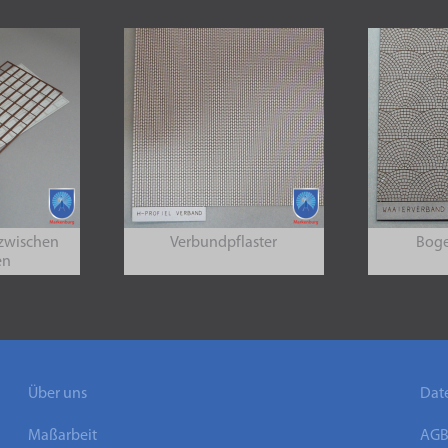
zwischen
Verbundpflaster
Boge
en
Über uns
Dat
Maßarbeit
AG