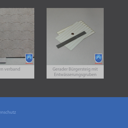
n verband
Gerader Bürgersteig mit
Entwässerungsgruben
enschutz
B