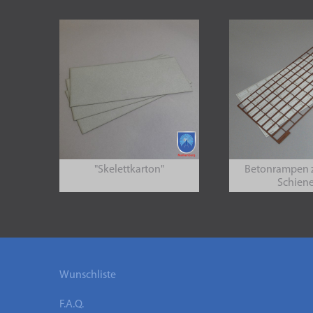
"Skelettkarton"
Betonrampen 
Schien
Wunschliste
F.A.Q.