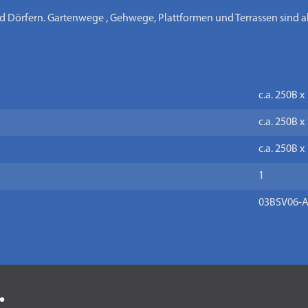
nd Dörfern. Gartenwege , Gehwege, Plattformen und Terrassen sind a
c.a. 250B 
c.a. 250B 
c.a. 250B 
1
03BSV06-
.