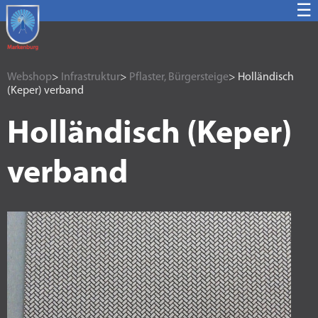
☰
Webshop
>
Infrastruktur
>
Pflaster, Bürgersteige
> Holländisch
(Keper) verband
Holländisch (Keper)
verband