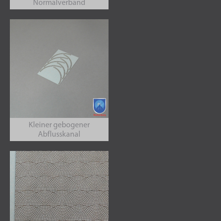
Normalverband
Kleiner gebogener
Abflusskanal