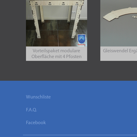
Vorteilspaket modulare
Gleiswendel Erg
Oberfläche mit 4 Pfosten
Wunschliste
F.A.Q.
Facebook