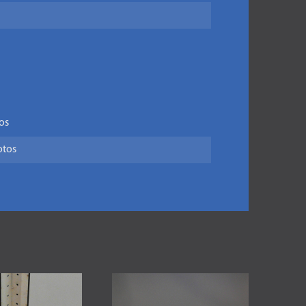
os
otos