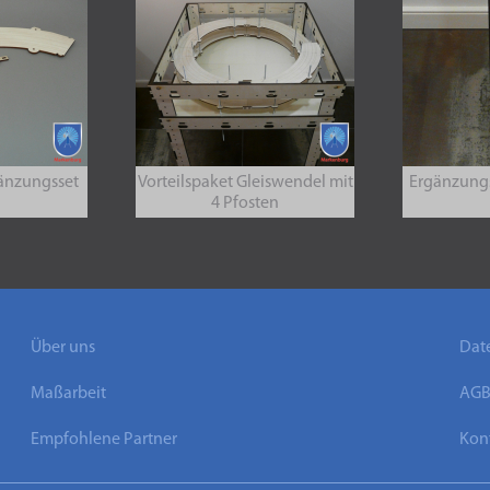
änzungsset
Vorteilspaket Gleiswendel mit
Ergänzung
4 Pfosten
Über uns
Dat
Maßarbeit
AG
Empfohlene Partner
Kont