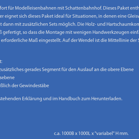
rt für Modelleisenbahnen mit Schattenbahnhof. Dieses Paket enthä
r eignet sich dieses Paket ideal für Situationen, in denen eine Gl
 ist dann mit zusätzlichen Sets möglich. Die Holz- und Hartschaum
 gefertigt, so dass die Montage mit wenigen Handwerkzeugen einf
forderliche Maß eingestellt. Auf der Wendel ist die Mittellinie der
:
zusätzliches gerades Segment für den Auslauf an die obere Ebene
fsebene
eßlich der Gewindestäbe
enstehenden Erklärung und im Handbuch zum Herunterladen.
c.a. 1000B x 1000L x "variabel" H mm.