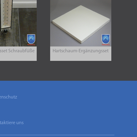
sset Schraubfüße
Hartschaum-Ergänzungsset
enschutz
B
aktiere uns