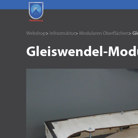
Webshop
>
Infrastruktur
>
Modularen Oberflächen
> Gl
Gleiswendel-Modu