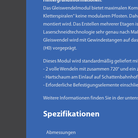
Hintergrundinformationen:
Das Gleiswendelmodul bietet maximalen Komfo
Kletterspiralen" keine modularen Pfosten. Dahe
montiert wird. Das Erstellen mehrerer Etagen
Laserschneidtechnologie sehr genau nach Maß
Gleiswendel wird mit Gewindestangen auf das er
(H0) vorgeprägt.
Dieses Modul wird standardmäßig geliefert mit
- 2 volle Wendeln mit zusammen 720° und ein 
- Hartschaum am Einlauf auf Schattenbahnho
- Erforderliche Befestigungselemente einschli
Weitere Informationen finden Sie in der unt
Spezifikationen
Abmessungen