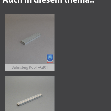
Auch in diesem thema..
Bahnsteig Kopf -Azl01