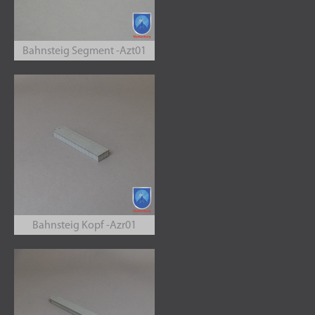
Bahnsteig Segment -Azt01
Bahnsteig Kopf -Azr01