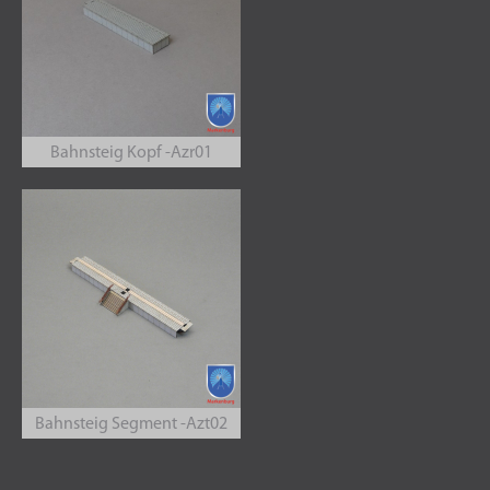
Bahnsteig Kopf -Azr01
Bahnsteig Segment -Azt02