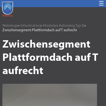
☰
Webshop
>
Infrastruktur
>
Modulare Bahnsteig Typ B
>
Zwischensegment Plattformdach auf T aufrecht
Zwischensegment
Plattformdach auf T
aufrecht