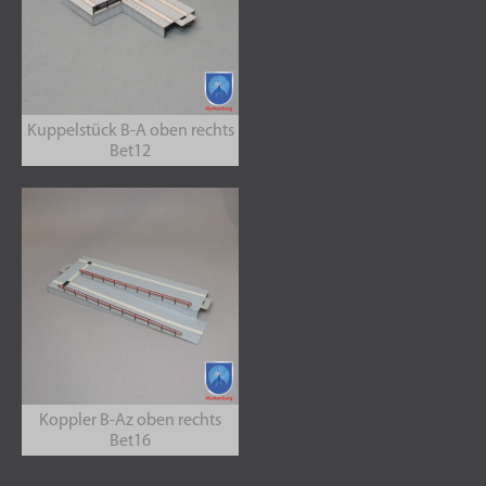
Kuppelstück B-A oben rechts
Bet12
Koppler B-Az oben rechts
Bet16