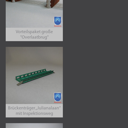
Vorteilspaket große
"Overlaatbrug"
Brückenträger „Julianalaan“
mit Inspektionsweg