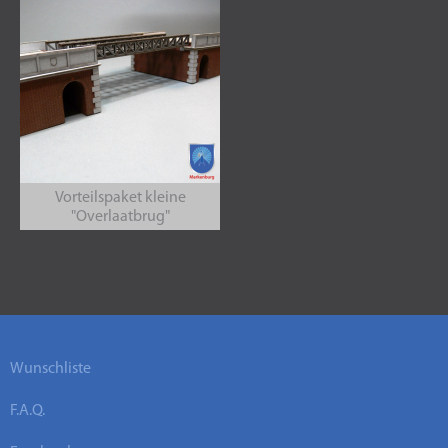
Vorteilspaket kleine
"Overlaatbrug"
Wunschliste
F.A.Q.