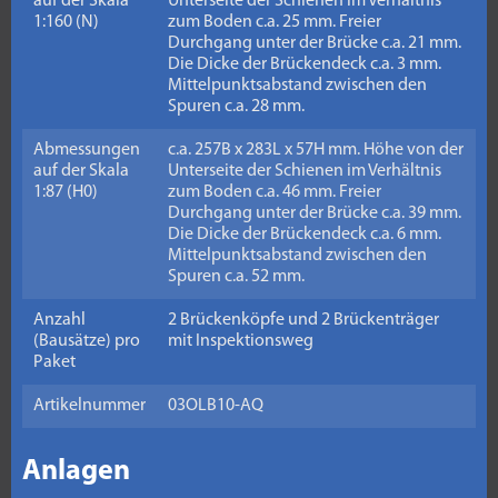
auf der Skala
Unterseite der Schienen im Verhältnis
1:160 (N)
zum Boden c.a. 25 mm. Freier
Durchgang unter der Brücke c.a. 21 mm.
Die Dicke der Brückendeck c.a. 3 mm.
Mittelpunktsabstand zwischen den
Spuren c.a. 28 mm.
Abmessungen
c.a. 257B x 283L x 57H mm. Höhe von der
auf der Skala
Unterseite der Schienen im Verhältnis
1:87 (H0)
zum Boden c.a. 46 mm. Freier
Durchgang unter der Brücke c.a. 39 mm.
Die Dicke der Brückendeck c.a. 6 mm.
Mittelpunktsabstand zwischen den
Spuren c.a. 52 mm.
Anzahl
2 Brückenköpfe und 2 Brückenträger
(Bausätze) pro
mit Inspektionsweg
Paket
Artikelnummer
03OLB10-AQ
Anlagen