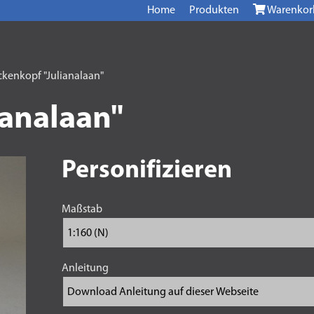
Home
Produkten
Warenkor
ckenkopf "Julianalaan"
ianalaan"
Personifizieren
Maßstab
Anleitung