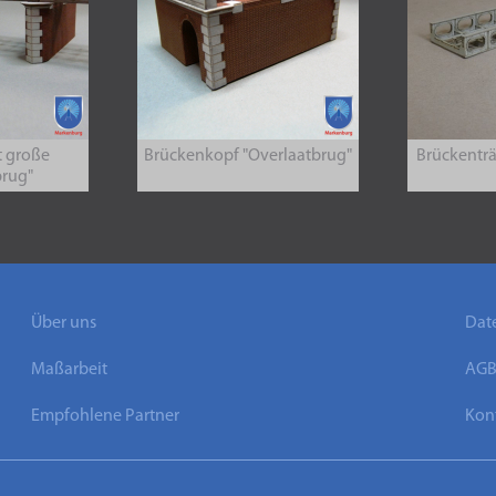
t große
Brückenkopf "Overlaatbrug"
Brückenträ
brug"
Über uns
Dat
Maßarbeit
AG
Empfohlene Partner
Kont