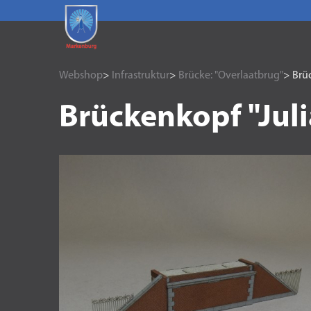
Webshop
>
Infrastruktur
>
Brücke: "Overlaatbrug"
> Brü
Brückenkopf "Jul