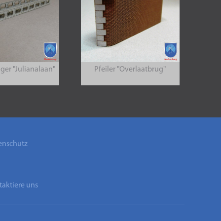
ger "Julianalaan"
Pfeiler "Overlaatbrug"
enschutz
B
aktiere uns