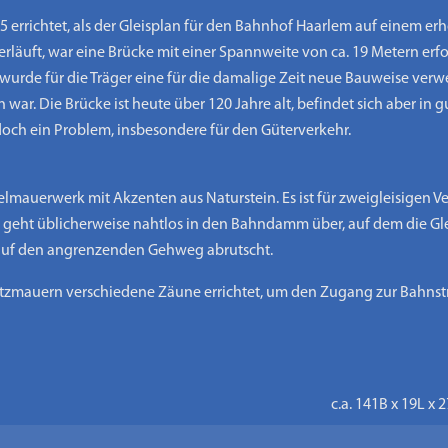
5 errichtet, als der Gleisplan für den Bahnhof Haarlem auf einem 
erläuft, war eine Brücke mit einer Spannweite von ca. 19 Metern erfo
s wurde für die Träger eine für die damalige Zeit neue Bauweise ve
war. Die Brücke ist heute über 120 Jahre alt, befindet sich aber in 
doch ein Problem, insbesondere für den Güterverkehr.
elmauerwerk mit Akzenten aus Naturstein. Es ist für zweigleisigen 
s geht üblicherweise nahtlos in den Bahndamm über, auf dem die Gle
auf den angrenzenden Gehweg abrutscht.
ützmauern verschiedene Zäune errichtet, um den Zugang zur Bahnst
c.a. 141B x 19L x