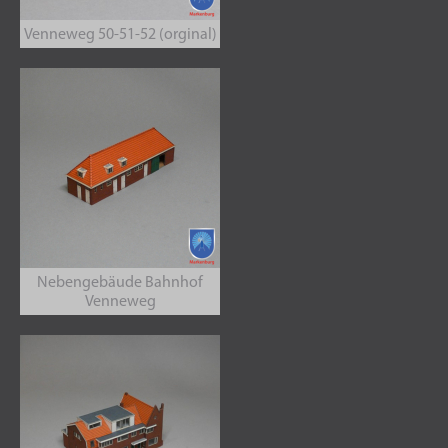
Venneweg 50-51-52 (orginal)
Nebengebäude Bahnhof
Venneweg