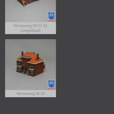
Venneweg 50-51-52
(umgebaut)
Venneweg 28-30