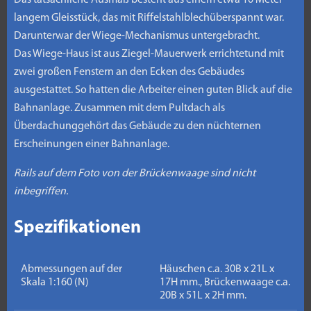
Das tatsächliche Ausmaß besteht aus einem etwa 10 Meter
langem Gleisstück, das mit Riffelstahlblechüberspannt war.
Darunterwar der Wiege-Mechanismus untergebracht.
Das Wiege-Haus ist aus Ziegel-Mauerwerk errichtetund mit
zwei großen Fenstern an den Ecken des Gebäudes
ausgestattet. So hatten die Arbeiter einen guten Blick auf die
Bahnanlage. Zusammen mit dem Pultdach als
Überdachunggehört das Gebäude zu den nüchternen
Erscheinungen einer Bahnanlage.
Rails auf dem Foto von der Brückenwaage sind nicht
inbegriffen.
Spezifikationen
Abmessungen auf der
Häuschen c.a. 30B x 21L x
Skala 1:160 (N)
17H mm., Brückenwaage c.a.
20B x 51L x 2H mm.