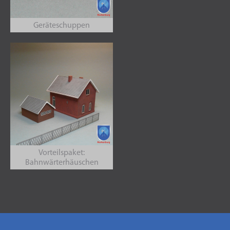
Geräteschuppen
Vorteilspaket:
Bahnwärterhäuschen