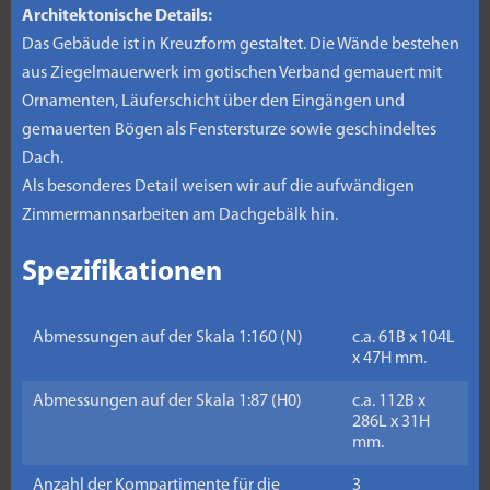
Architektonische Details:
Das Gebäude ist in Kreuzform gestaltet. Die Wände bestehen
aus Ziegelmauerwerk im gotischen Verband gemauert mit
Ornamenten, Läuferschicht über den Eingängen und
gemauerten Bögen als Fenstersturze sowie geschindeltes
Dach.
Als besonderes Detail weisen wir auf die aufwändigen
Zimmermannsarbeiten am Dachgebälk hin.
Spezifikationen
Abmessungen auf der Skala 1:160 (N)
c.a. 61B x 104L
x 47H mm.
Abmessungen auf der Skala 1:87 (H0)
c.a. 112B x
286L x 31H
mm.
Anzahl der Kompartimente für die
3