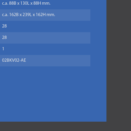
c.a. 88B x 130L x 88H mm.
c.a. 162B x 239L x 162H mm.
28
28
1
02BKV02-AE