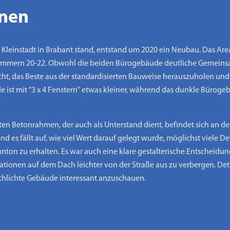
onen
 Kleinstadt in Brabant stand, entstand um 2020 ein Neubau. Das Are
mmern 20-22. Obwohl die beiden Bürogebäude deutliche Gemeinsamk
rsucht, das Beste aus der standardisierten Bauweise herauszuholen 
ist mit "3 x 4 Fenstern" etwas kleiner, während das dunkle Bürogebä
n Betonrahmen, der auch als Unterstand dient, befindet sich an de
 es fällt auf, wie viel Wert darauf gelegt wurde, möglichst viele D
ton zu erhalten. Es war auch eine klare gestalterische Entscheid
ationen auf dem Dach leichter von der Straße aus zu verbergen. De
hlichte Gebäude interessant anzuschauen.