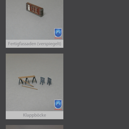
Fertigfassaden (verspiegelt)
Klappböcke