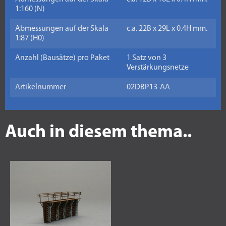
1:160 (N)
Abmessungen auf der Skala
c.a. 22B x 29L x 0.4H mm.
1:87 (H0)
Anzahl (Bausätze) pro Paket
1 Satz von 3
Verstärkungsnetze
Artikelnummer
02DBP13-AA
Auch in diesem thema..