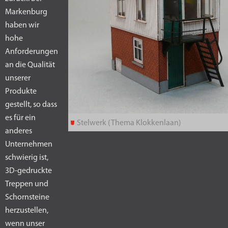
Markenburg
haben wir
hohe
Anforderungen
an die Qualität
unserer
Produkte
gestellt, so dass
es für ein
Stelwerk (Thema Klokkenlaan)
anderes
Unternehmen
schwierig ist,
3D-gedruckte
Treppen und
Schornsteine
herzustellen,
wenn unser